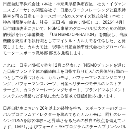
日産自動車株式会社（本社：神奈川県横浜市西区、社長：イヴァン
エスピノーサ）の関連会社で、日産のワークスレーシングと直系特
装車を司る日産モータースポーツ&カスタマイズ株式会社（本社：
神奈川県茅ヶ崎市、社長：真田 裕 略称：NMC）は、2026年4月1
日付組織改正において、NISMO事業のグローバル拡大のための戦略
的検討を行う準備機能 「US NISMO OPERATION」 を開設し、当該
機能を統括する執行職としてマイケル・カルカモを任命した、と発
表しました。カルカモは、現職の日産自動車株式会社のグローバル
モータースポーツ戦略部 部長を兼務します。
これは、日産とNMCが昨年12月に発表した “NISMOブランドを通じ
た日産ブランド全体の価値向上を目指す取り組み” の具体的行動の一
つとして位置づけられ、カルカモは、パフォーマンスエンジニアリ
ング、パフォーマンスパーツ、日産ヘリテージモデルのレストア
サービス、カスタマーレーシングサポート、ブランドマネジメント
システムの構築など多岐にわたる領域で価値創出を担います。
日産自動車において20年以上の経験を持ち、スポーツカーのグロー
バルプログラムディレクターを務めてきたカルカモは、同社のレー
シングDNAを顧客体験へと昇華させるための独自の視点を備えてい
ます。LMP1およびフォーミュラEプログラムのチームプリンシパル