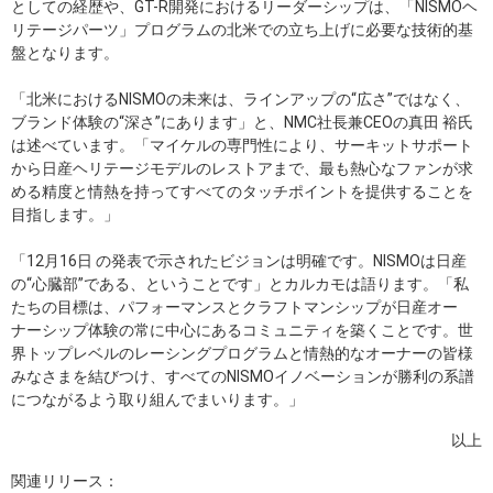
としての経歴や、GT-R開発におけるリーダーシップは、「NISMOヘ
リテージパーツ」プログラムの北米での立ち上げに必要な技術的基
盤となります。
「北米におけるNISMOの未来は、ラインアップの“広さ”ではなく、
ブランド体験の“深さ”にあります」と、NMC社長兼CEOの真田 裕氏
は述べています。「マイケルの専門性により、サーキットサポート
から日産ヘリテージモデルのレストアまで、最も熱心なファンが求
める精度と情熱を持ってすべてのタッチポイントを提供することを
目指します。」
「12月16日 の発表で示されたビジョンは明確です。NISMOは日産
の“心臓部”である、ということです」とカルカモは語ります。「私
たちの目標は、パフォーマンスとクラフトマンシップが日産オー
ナーシップ体験の常に中心にあるコミュニティを築くことです。世
界トップレベルのレーシングプログラムと情熱的なオーナーの皆様
みなさまを結びつけ、すべてのNISMOイノベーションが勝利の系譜
につながるよう取り組んでまいります。」
以上
関連リリース：