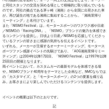
への感謝の意を込めて、オーナー同士の交流はもとより、オーナー
と同社スタッフの交流を深める場として積極的に取り組んでいるも
のです。同社の拠点である茅ヶ崎（湘南）から全国に出荷された車
が、再び誕生の地である湘南に集結することから、「湘南里帰り
ミーティング」と名付けています。
また「NISMO Festival」は、モータースポーツのワクワク感や日産
／NISMOの「Racing DNA」、「NISMO」ブランドの魅力を体感でき
るコンテンツを提供し、日頃より日産／NISMOを応援してくださっ
ているファンの皆さまに感謝の気持ちを伝えるイベントです。
いずれも、メーカーが主催するオーナーミーティング、モータース
ポーツファン感謝イベントの先駆けであり、「AOG湘南里帰りミー
ティング」は2004年以降17回目、「NISMO Festival」は1997年以降
25回目の開催となります。
両イベントにおいて、カスタムカーの最新モデルを体感できる場
や、NISMOブランド40周年をテーマとした企画など、NMCならでは
の「カスタマイズ」と「モータースポーツ」の2つの要素を織り込
み、お客さまにより楽しんでいただけるコンテンツを提供します。
イベントの概要は以下のとおりです。
記