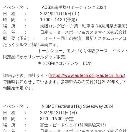
イベント名 ： AOG湘南里帰りミーティング 2024
日 程 ： 2024年11月16日 (土)
時 間 ： 10:00～14:30 (予定)
場 所 ： 大磯ロングビーチ 第一駐車場 (神奈川県大磯町)
主 催 ： 日産モータースポーツ＆カスタマイズ株式会社
概 要（予定）： オーナー同士の交流、最新カスタムカー／は
たらくクルマ／福祉車両展示、
トークショー、モノづくり体験ブース、イベント
限定品ほかオリジナルグッズ販売、
キッズ向けコンテンツ ほか
詳細は今後、同社サイト(
https://www.autech.co.jp/autech_fun/
)
で随時お知らせしていきます。参加申込みの受付けは2024年8月下
旬開始予定です。
イベント名 ： NISMO Festival at Fuji Speedway 2024
日 程 ： 2024年12月1日 (日)
時 間 ： 8:00～16:00 (予定)
場 所 ： 富士スピードウェイ (静岡県駿東郡)
主 催 ： 日産モータースポーツ＆カスタマイズ株式会社